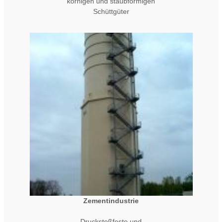
körnigen und staubförmigen
Schüttgüter
Zementindustrie
Druckstoßfeste und